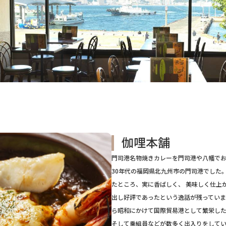
伽哩本舗
門司港名物焼きカレーを門司港や八幡でお
30年代の福岡県北九州市の門司港でした
たところ、実に香ばしく、 美味しく仕上
出し好評であったという逸話が残ってい
ら昭和にかけて国際貿易港として繁栄し
そして乗組員などが数多く出入りをして