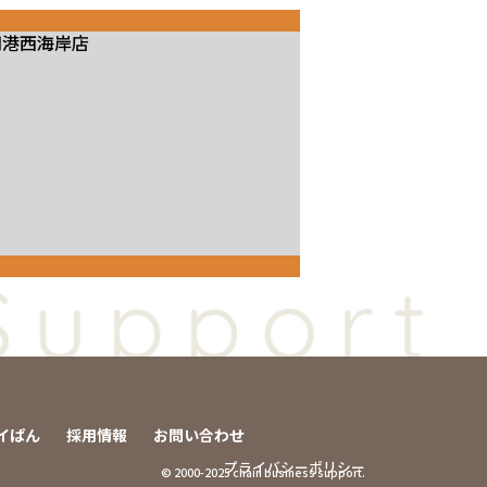
司港西海岸店
イぱん
採用情報
お問い合わせ
プライバシーポリシー
© 2000-2025 chain business support️.