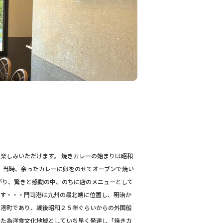
楽しみいただけます。 焼きカレーの始まりは昭和
。 当時、余ったカレーに卵をのせてオーブンで焼い
がり、驚きと感動の中、のちに店のメニューとして
ます・・・門司港は九州の最北端に位置し、明治か
た港町であり、戦後昭和２５年ぐらいからの外国船
いた為洋食文化地域としていち早く発達し「焼きカ